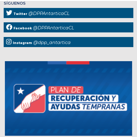
SÍGUENOS
@DPPAntarticaCL
Twitter
@DPPAntarticaCL
Facebook
@dpp_antartica
Instagram