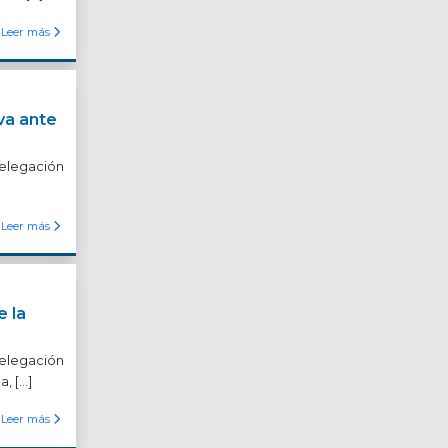
Leer más
va ante
Delegación
Leer más
 la
Delegación
a, […]
Leer más