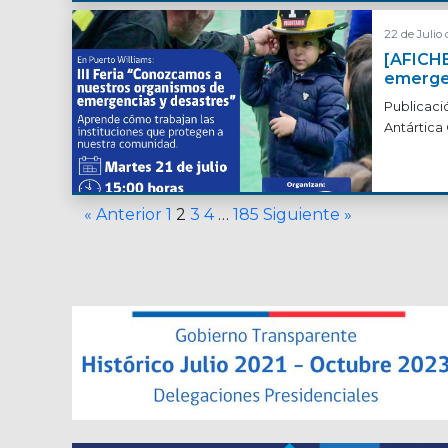
22 de Julio
[AFICHE
emergen
Publicaci
Antártica 
« Anterior
1
2
3
4
…
185
Siguiente »