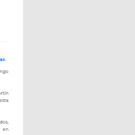
ras
.
ingo
rtín
esta
dos,
s en