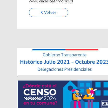
www.diadelpatrimonio.cl
Volver