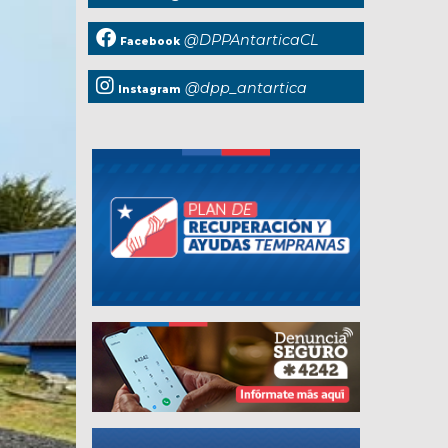
@DPPAntarticaCL
Facebook
@dpp_antartica
Instagram