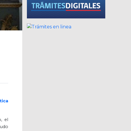
tica
, el
ludo