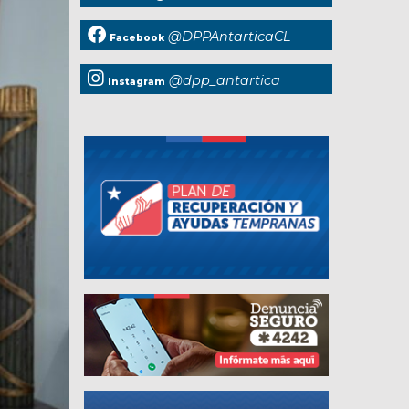
@DPPAntarticaCL
Facebook
@dpp_antartica
Instagram