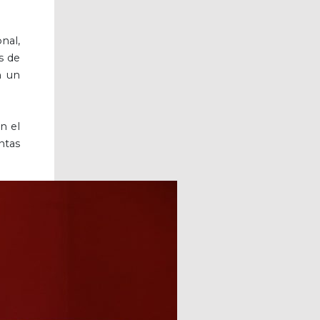
nal,
s de
n un
n el
ntas