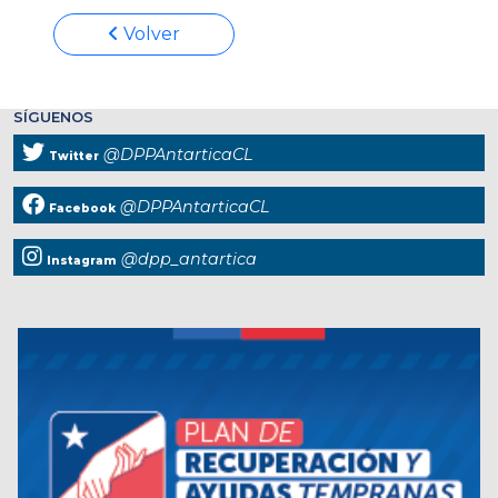
Volver
SÍGUENOS
@DPPAntarticaCL
Twitter
@DPPAntarticaCL
Facebook
@dpp_antartica
Instagram