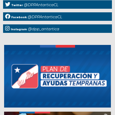
@DPPAntarticaCL
Twitter
@DPPAntarticaCL
Facebook
@dpp_antartica
Instagram