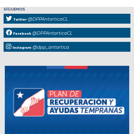
SÍGUENOS
@DPPAntarticaCL
Twitter
@DPPAntarticaCL
Facebook
@dpp_antartica
Instagram