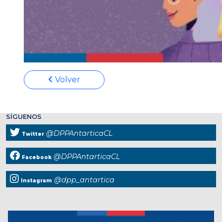
Volver
SÍGUENOS
@DPPAntarticaCL
Twitter
@DPPAntarticaCL
Facebook
@dpp_antartica
Instagram