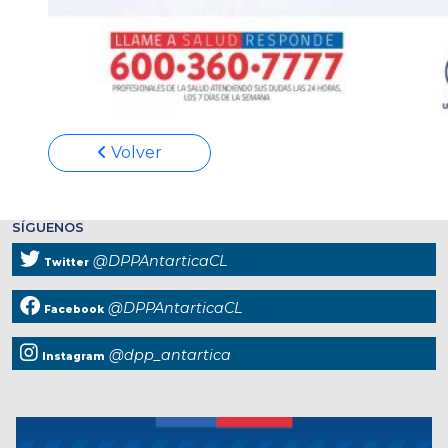
Volver
SÍGUENOS
@DPPAntarticaCL
Twitter
@DPPAntarticaCL
Facebook
@dpp_antartica
Instagram